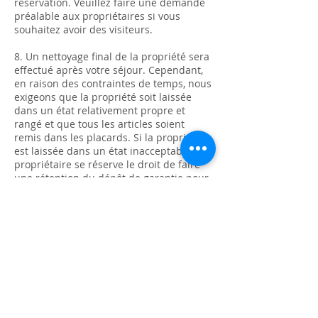
réservation. Veuillez faire une demande
préalable aux propriétaires si vous
souhaitez avoir des visiteurs.
8. Un nettoyage final de la propriété sera
effectué après votre séjour. Cependant,
en raison des contraintes de temps, nous
exigeons que la propriété soit laissée
dans un état relativement propre et
rangé et que tous les articles soient
remis dans les placards. Si la propriété
est laissée dans un état inacceptable, le
propriétaire se réserve le droit de faire
une rétention du dépôt de garantie pour
couvrir les frais de nettoyage
supplémentaires.
9. Le client doit signaler sans délai au
propriétaire tout défaut de la propriété
ou toute panne des équipement. Des
dispositions pour la réparation et / ou le
remplacement seront prises au plus vite.
10. Les clients utilisent la piscine et / ou