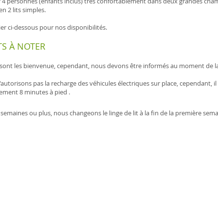
r 4 personnes (enfants inclus) très confortablement dans deux grandes cha
n 2 lits simples.
ier ci-dessous pour nos disponibilités.
S À NOTER
ont les bienvenue, cependant, nous devons être informés au moment de la
autorisons pas la recharge des véhicules électriques
sur place, cependant, i
lement 8 minutes à pied .
semaines ou plus, nous changeons le linge de lit à la fin de la première sema