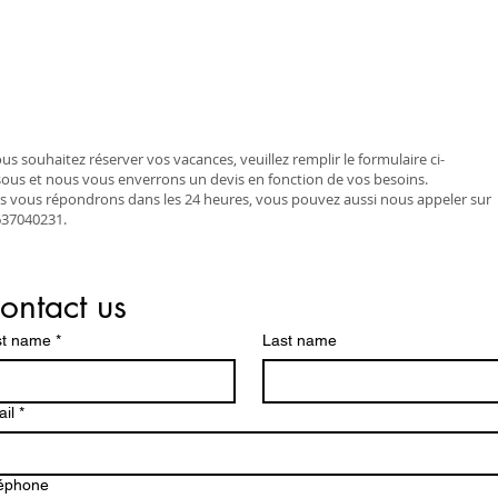
ous souhaitez réserver vos vacances, veuillez remplir le formulaire ci-
ous et nous vous enverrons un devis en fonction de vos besoins.
 vous répondrons dans les 24 heures, vous pouvez aussi nous appeler sur
637040231.
ontact us
st name
*
Last name
il
*
éphone