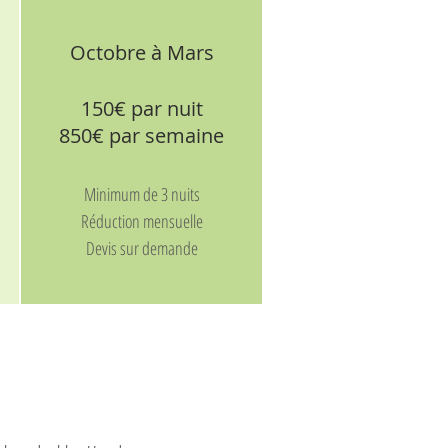
Octobre à Mars
150
€ pa
r nuit
850€ par semaine
Minimum de 3 nuits
Réduction mensuelle
Devis sur demande