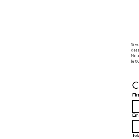
Si v
dess
Nous
le 0
C
Fir
Ema
Tél