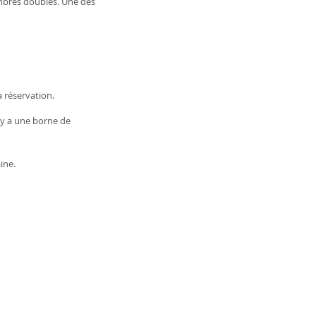
mbres doubles. Une des
 réservation.
l y a une borne de
ine.